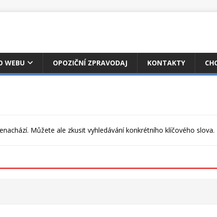
 O WEBU
OPOZIČNÍ ZPRAVODAJ
KONTAKTY
CH
achází. Můžete ale zkusit vyhledávání konkrétního klíčového slova.