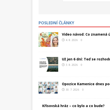
POSLEDNÍ ČLÁNKY
Video návod: Co znamená ú
4. 8. 2026
0
Už jen 6 dní: Teď se rozho
3. 8. 2026
0
Opozice Kamenice dnes po
30. 7. 2026
0
Křísovská hráz – co bylo a co bude?