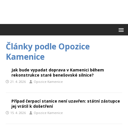
Články podle
Opozice
Kamenice
Jak bude vypadat doprava v Kamenici během
rekonstrukce staré benešovské silnice?
21. 4. 2026
Opozice Kamenice
Případ čerpací stanice není uzavřen: státní zástupce
jej vrátil k došetření
15. 4. 2026
Opozice Kamenice