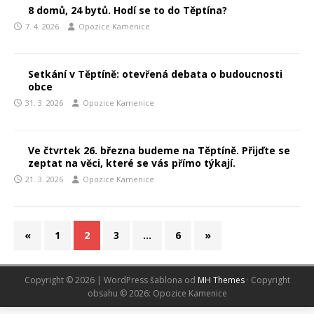
8 domů, 24 bytů. Hodí se to do Těptína?
7. 4. 2026
Opozice Kamenice
Setkání v Těptíně: otevřená debata o budoucnosti
obce
31. 3. 2026
Opozice Kamenice
Ve čtvrtek 26. března budeme na Těptíně. Přijďte se
zeptat na věci, které se vás přímo týkají.
21. 3. 2026
Opozice Kamenice
«
1
2
3
…
6
»
Copyright © 2026 | WordPress šablona od
MH Themes