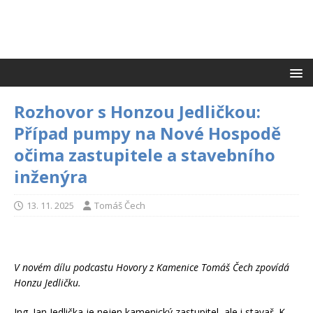
Rozhovor s Honzou Jedličkou:
Případ pumpy na Nové Hospodě
očima zastupitele a stavebního
inženýra
13. 11. 2025
Tomáš Čech
V novém dílu podcastu Hovory z Kamenice Tomáš Čech zpovídá
Honzu Jedličku.
Ing. Jan Jedlička je nejen kamenický zastupitel, ale i stavař. K