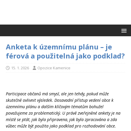
Anketa k územnímu plánu – je
férová a použitelná jako podklad?
15. 1. 2026
Opozice Kamenice
Participace občanů má smysl, ale jen tehdy, pokud může
skutečně ovlivnit výsledek. Dosavadní přístup vedení obce k
územnímu plánu a dalším klíčovým tématům bohužel
považujeme za problematický. U právě zveřejněné ankety je na
místě se ptát, jak byla připravena, jak byla zpracována a zda
vůbec může být použita jako podklad pro rozhodování obce.