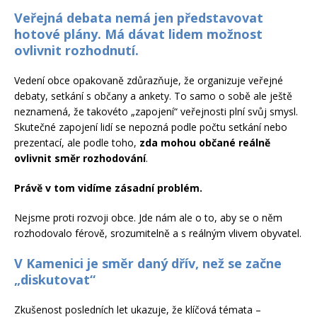
Veřejná debata nemá jen představovat
hotové plány. Má dávat lidem možnost
ovlivnit rozhodnutí.
Vedení obce opakovaně zdůrazňuje, že organizuje veřejné
debaty, setkání s občany a ankety. To samo o sobě ale ještě
neznamená, že takovéto „zapojení“ veřejnosti plní svůj smysl.
Skutečné zapojení lidí se nepozná podle počtu setkání nebo
prezentací, ale podle toho,
zda mohou občané reálně
ovlivnit směr rozhodování
.
Právě v tom vidíme zásadní problém.
Nejsme proti rozvoji obce. Jde nám ale o to, aby se o něm
rozhodovalo férově, srozumitelně a s reálným vlivem obyvatel.
V Kamenici je směr daný dřív, než se začne
„diskutovat“
Zkušenost posledních let ukazuje, že klíčová témata –