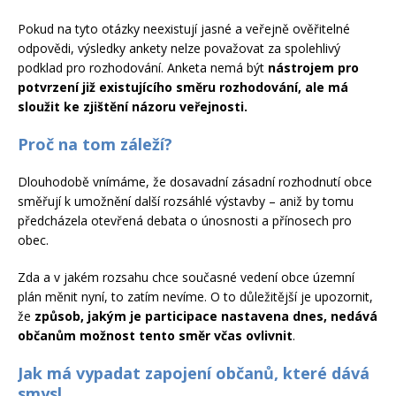
Pokud na tyto otázky neexistují jasné a veřejně ověřitelné
odpovědi, výsledky ankety nelze považovat za spolehlivý
podklad pro rozhodování. Anketa nemá být
nástrojem pro
potvrzení již existujícího směru rozhodování, ale má
sloužit ke zjištění názoru veřejnosti.
Proč na tom záleží?
Dlouhodobě vnímáme, že dosavadní zásadní rozhodnutí obce
směřují k umožnění další rozsáhlé výstavby – aniž by tomu
předcházela otevřená debata o únosnosti a přínosech pro
obec.
Zda a v jakém rozsahu chce současné vedení obce územní
plán měnit nyní, to zatím nevíme. O to důležitější je upozornit,
že
způsob, jakým je participace nastavena dnes, nedává
občanům možnost tento směr včas ovlivnit
.
Jak má vypadat zapojení občanů, které dává
smysl