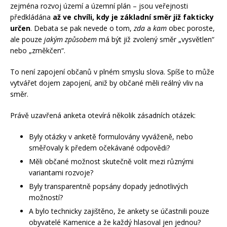
zejména rozvoj území a územní plán – jsou veřejnosti
předkládána
až ve chvíli, kdy je základní směr již fakticky
určen
. Debata se pak nevede o tom,
zda
a
kam
obec poroste,
ale pouze
jakým způsobem
má být již zvolený směr „vysvětlen“
nebo „změkčen“.
To není zapojení občanů v plném smyslu slova. Spíše to může
vytvářet dojem zapojení, aniž by občané měli reálný vliv na
směr.
Právě uzavřená anketa otevírá několik zásadních otázek:
Byly otázky v anketě formulovány vyváženě, nebo
směřovaly k předem očekávané odpovědi?
Měli občané možnost skutečně volit mezi různými
variantami rozvoje?
Byly transparentně popsány dopady jednotlivých
možností?
A bylo technicky zajištěno, že ankety se účastnili pouze
obyvatelé Kamenice a že každý hlasoval jen jednou?