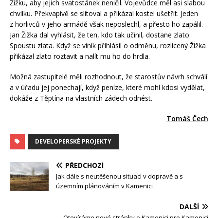
Žižku, aby jejich svatostánek neničil. Vojevůdce měl asi slabou
chvilku. Překvapivě se slitoval a přikázal kostel ušetřit. Jeden
z horlivců v jeho armádě však neposlechl, a přesto ho zapálil.
Jan Žižka dal vyhlásit, že ten, kdo tak učinil, dostane zlato.
Spoustu zlata. Když se viník přihlásil o odměnu, rozlícený Žižka
přikázal zlato roztavit a nalít mu ho do hrdla.
Možná zastupitelé měli rozhodnout, že starostův návrh schválí
a v úřadu jej ponechají, když peníze, které mohl kdosi vydělat,
dokáže z Těptína na vlastních zádech odnést.
Tomáš Čech
DEVELOPERSKÉ PROJEKTY
PŘEDCHOZÍ
Jak dále s neutěšenou situací v dopravě a s
územním plánováním v Kamenici
DALŠÍ
Otevíráme nové stránky o Kamenici pro Kamenici