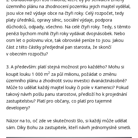
územního plánu na zhodnocení pozemku jejich majitel vydělal,
jsou více než výdaje obce na čtyři roky. Celý rozpočet, tedy
platy úředníků, opravy silnic, sociální výdaje, podpora
důchodců, odpady, všechno. Na celé čtyři roky. Tedy, s těmito
penězi bychom mohli čtyři roky vydávat dvojnásobek. Nebo
osm let o polovinu více, tak obrovské peníze to jsou. Jakou
část z této částky předjednal pan starosta, že skončí
v obecním rozpočtu?
3. A především: platí stejná možnost pro každého? Mohu si
2
koupit louku 1 000 m
za půl milionu, požádat o změnu
územního plánu a zhodnotit svou investici dvanáctinásobně?
Může to udělat každý majitel louky či pole v Kamenici? Pokud
takový návrh pošlu panu starostovi, předloží ho k projednání
zastupitelstvu? Platí pro občany, co platí pro tajemné
developery?
Názor na to, oč zde ve skutečnosti šlo, si každý může udělat
sám. Díky Bohu za zastupitele, kteří návrh jednomyslně smetli.