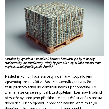
Asi takto by vypadalo 630 milionů korun v hotovosti. Jen by to nebyly
stodolarovky, ale tisícikoruny. Vážily by přes půl tuny. U koho asi měl tento
nepředstavitelný balík peněz skončit?
Následná komunikace starosty v článku v listopadovém
Zpravodaji mne uvádí v úžas. Pan Čermák zde tvrdí, že
zastupitelstvo schválilo odmítnutí návrhu jednomyslně. To
znamená že on se se přidal k zastupitelům, kteří návrh odmítli,
přestože byl sám jeho předkladatelem? Dělá si z nás starosta
dobrý den? Nebo opravdu předkládá návrhy, které mu byly
doručeny, ale které si neprostudoval, nerozumí jim nebo