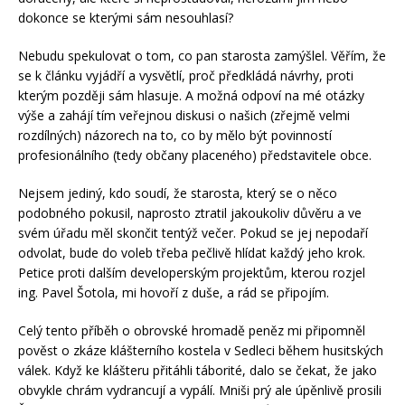
dokonce se kterými sám nesouhlasí?
Nebudu spekulovat o tom, co pan starosta zamýšlel. Věřím, že
se k článku vyjádří a vysvětlí, proč předkládá návrhy, proti
kterým později sám hlasuje. A možná odpoví na mé otázky
výše a zahájí tím veřejnou diskusi o našich (zřejmě velmi
rozdílných) názorech na to, co by mělo být povinností
profesionálního (tedy občany placeného) představitele obce.
Nejsem jediný, kdo soudí, že starosta, který se o něco
podobného pokusil, naprosto ztratil jakoukoliv důvěru a ve
svém úřadu měl skončit tentýž večer. Pokud se jej nepodaří
odvolat, bude do voleb třeba pečlivě hlídat každý jeho krok.
Petice proti dalším developerským projektům, kterou rozjel
ing. Pavel Šotola, mi hovoří z duše, a rád se připojím.
Celý tento příběh o obrovské hromadě peněz mi připomněl
pověst o zkáze klášterního kostela v Sedleci během husitských
válek. Když ke klášteru přitáhli táborité, dalo se čekat, že jako
obvykle chrám vydrancují a vypálí. Mniši prý ale úpěnlivě prosili