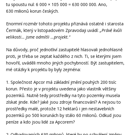
tu spoustu nul: 6 000 × 105 000 = 630 000 000. Ano,
630 milionů korun českých.
Enormní rozměr tohoto projektu přiznává ostatně i starosta
Čermák, který v listopadovém Zpravodaji uvádí:
„Právě kvůli
velikosti… jsme odmítli …projekt.“
Na důvody, proč jednotliví zastupitelé hlasovali jednohlasně
proti, je třeba se zeptat každého z nich. Ti, se kterými jsem
hovořil, uváděli mnoho jiných pochybností. Být zastupitelem,
mé otázky k projektu by byly zejména:
1. Společnost Apcor má základní jmění pouhých 200 tisíc
korun. Přesto je v projektu uvedena jako vlastník většiny
pozemků. Nutně tedy prostředky na tyto pozemky musela
získat jinde. Kde? Jaké jsou zdroje financování? A nejsou to
prostředky malé, protože 12 hektarů i jen nestavebních
pozemků po 500 korunách by stálo 60 milionů. Odkud jsou
peníze a kdo jsou lidé za Apcorem?
2. Odhadovaných 630 milionů, které by po schválení změny