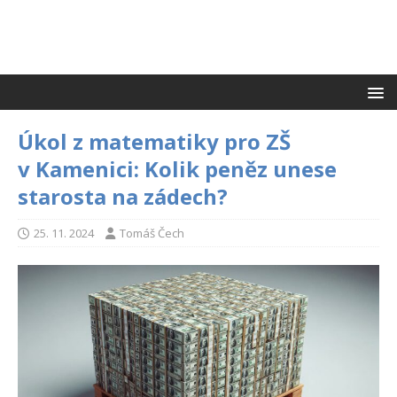
Úkol z matematiky pro ZŠ
v Kamenici: Kolik peněz unese
starosta na zádech?
25. 11. 2024
Tomáš Čech