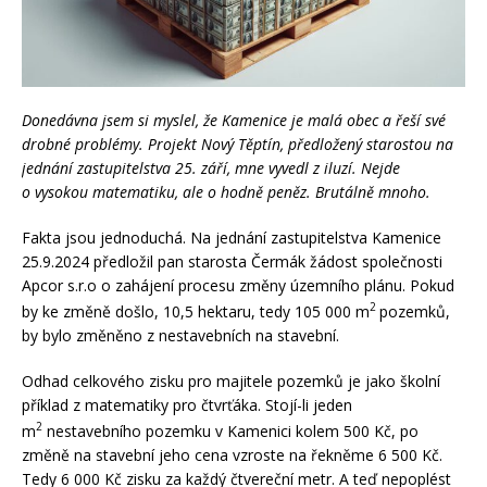
Donedávna jsem si myslel, že Kamenice je malá obec a řeší své
drobné problémy. Projekt Nový Těptín, předložený starostou na
jednání zastupitelstva 25. září, mne vyvedl z iluzí. Nejde
o vysokou matematiku, ale o hodně peněz. Brutálně mnoho.
Fakta jsou jednoduchá. Na jednání zastupitelstva Kamenice
25.9.2024 předložil pan starosta Čermák žádost společnosti
Apcor s.r.o o zahájení procesu změny územního plánu. Pokud
2
by ke změně došlo, 10,5 hektaru, tedy 105 000 m
pozemků,
by bylo změněno z nestavebních na stavební.
Odhad celkového zisku pro majitele pozemků je jako školní
příklad z matematiky pro čtvrťáka. Stojí-li jeden
2
m
nestavebního pozemku v Kamenici kolem 500 Kč, po
změně na stavební jeho cena vzroste na řekněme 6 500 Kč.
Tedy 6 000 Kč zisku za každý čtvereční metr. A teď nepoplést