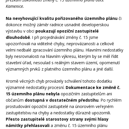
Kamenice.
Na nevyhovující kvalitu pořizovaného územního plánu
či
dokonce možný záměr radnice usnadnit developerskou
výstavbu v obci
poukazují opoziční zastupitelé
dlouhodobě
. I při projednávání změny č. 15 jsme
upozorňovali na viditelné chyby, neprovázanosti a celkově
velmi nedbalé zpracování územního plánu. Hlavními nedostatky
byly nesrovnalosti na hlavním výkresu, kterým by se měl řídit
stavební úřad, nesoulad s reálným stavem území, opomenutí
významných prvků z platného územního plánu a jiné další.
Kromě věcných chyb provázely schválení tohoto dodatku
významné nedostatky procesní.
Dokumentace ke změně č.
15 územního plánu nebyla
opozičním zastupitelům ani
občanům
dostupná v dostatečném předstihu
. Po rychlém
prostudování opoziční zastupitelé na únorovém veřejném
zastupitelstvu na chyby a nedostatky důrazně upozornili.
Přesto zastupitelé starostovy strany svými hlasy
námitky přehlasovali
a změnu č. 15 územního plánu