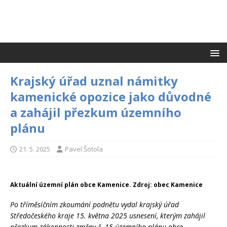
Krajský úřad uznal námitky
kamenické opozice jako důvodné
a zahájil přezkum územního
plánu
21. 5. 2025
Pavel Šotola
Aktuální územní plán obce Kamenice. Zdroj: obec Kamenice
Po tříměsíčním zkoumání podnětu vydal krajský úřad
Středočeského kraje 15. května 2025 usnesení, kterým zahájil
přezkum zákonnosti změny č. 15 územního plánu obce