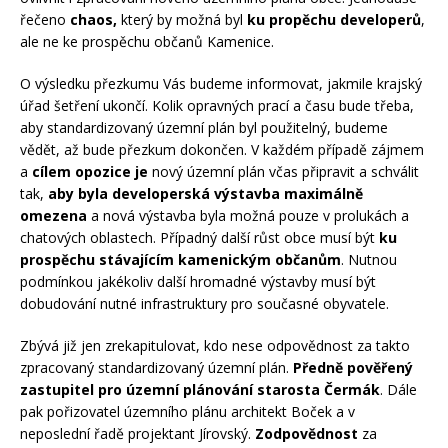
řečeno
chaos,
který by možná byl
ku propěchu developerů
,
ale ne ke prospěchu občanů Kamenice.
O výsledku přezkumu Vás budeme informovat, jakmile krajský
úřad šetření ukončí. Kolik opravných prací a času bude třeba,
aby standardizovaný územní plán byl použitelný, budeme
vědět, až bude přezkum dokončen. V každém případě zájmem
a
cílem opozice je
nový územní plán včas připravit a schválit
tak,
aby byla developerská výstavba maximálně
omezena
a nová výstavba byla možná pouze v prolukách a
chatových oblastech. Případný další růst obce musí být
ku
prospěchu stávajícím kamenickým občanům
. Nutnou
podmínkou jakékoliv další hromadné výstavby musí být
dobudování nutné infrastruktury pro současné obyvatele.
Zbývá již jen zrekapitulovat, kdo nese odpovědnost za takto
zpracovaný standardizovaný územní plán.
Předně pověřený
zastupitel pro územní plánování starosta Čermák
. Dále
pak pořizovatel územního plánu architekt Boček a v
neposlední řadě projektant Jírovský.
Zodpovědnost
za