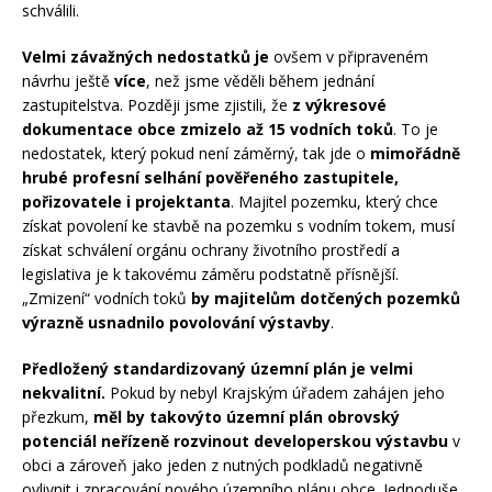
schválili.
Velmi závažných nedostatků je
ovšem v připraveném
návrhu ještě
více
, než jsme věděli během jednání
zastupitelstva. Později jsme zjistili, že
z výkresové
dokumentace obce zmizelo až 15 vodních toků
. To je
nedostatek, který pokud není záměrný, tak jde o
mimořádně
hrubé profesní selhání pověřeného zastupitele,
pořizovatele i projektanta
. Majitel pozemku, který chce
získat povolení ke stavbě na pozemku s vodním tokem, musí
získat schválení orgánu ochrany životního prostředí a
legislativa je k takovému záměru podstatně přísnější.
„Zmizení“ vodních toků
by majitelům dotčených pozemků
výrazně usnadnilo povolování výstavby
.
Předložený standardizovaný územní plán je velmi
nekvalitní.
Pokud by nebyl Krajským úřadem zahájen jeho
přezkum,
měl by takovýto územní plán obrovský
potenciál neřízeně rozvinout developerskou výstavbu
v
obci a zároveň jako jeden z nutných podkladů negativně
ovlivnit i zpracování nového územního plánu obce. Jednoduše