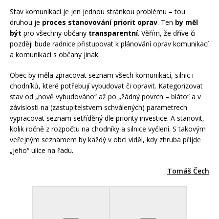
Stav komunikací je jen jednou stránkou problému – tou
druhou je
proces stanovování priorit oprav
. Ten
by měl
být
pro všechny občany
transparentní
. Věřím, že dříve či
později bude radnice přistupovat k plánování oprav komunikací
a komunikaci s občany jinak.
Obec by měla zpracovat seznam všech komunikací, silnic i
chodníků, které potřebují vybudovat či opravit. Kategorizovat
stav od „nově vybudováno“ až po „žádný povrch – bláto“ a v
závislosti na (zastupitelstvem schválených) parametrech
vypracovat seznam setříděný dle priority investice. A stanovit,
kolik ročně z rozpočtu na chodníky a silnice vyčlení. S takovým
veřejným seznamem by každý v obci viděl, kdy zhruba přijde
„jeho“ ulice na řadu.
Tomáš Čech