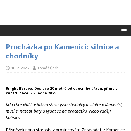
Procházka po Kamenici: silnice a
chodníky
18. 2. 2025
Tomáš Čech
Ringhofferova. Doslova 20 metrů od obecního úřadu, přímo v
centru obce. 25. ledna 2025
Kdo chce vidět, v jakém stavu jsou chodníky a silnice v Kamenici,
musí si nazout boty a vydat se na procházku. Nebo raději
holínky.
Příspěvek pana starosty v prosincovém Zpravodaji z Kamenice