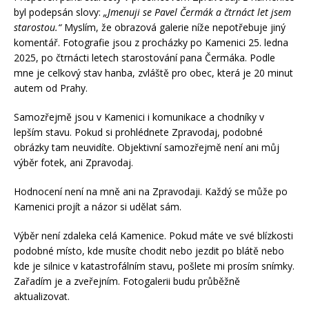
byl podepsán slovy:
„Jmenuji se Pavel Čermák a čtrnáct let jsem
starostou.“
Myslím, že obrazová galerie níže nepotřebuje jiný
komentář. Fotografie jsou z procházky po Kamenici 25. ledna
2025, po čtrnácti letech starostování pana Čermáka. Podle
mne je celkový stav hanba, zvláště pro obec, která je 20 minut
autem od Prahy.
Samozřejmě jsou v Kamenici i komunikace a chodníky v
lepším stavu. Pokud si prohlédnete Zpravodaj, podobné
obrázky tam neuvidíte. Objektivní samozřejmě není ani můj
výběr fotek, ani Zpravodaj.
Hodnocení není na mně ani na Zpravodaji. Každý se může po
Kamenici projít a názor si udělat sám.
Výběr není zdaleka celá Kamenice. Pokud máte ve své blízkosti
podobné místo, kde musíte chodit nebo jezdit po blátě nebo
kde je silnice v katastrofálním stavu, pošlete mi prosím snímky.
Zařadím je a zveřejním. Fotogalerii budu průběžně
aktualizovat.