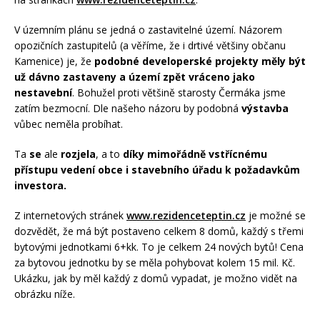
V územním plánu se jedná o zastavitelné území. Názorem
opozičních zastupitelů (a věříme, že i drtivé většiny občanu
Kamenice) je, že
podobné developerské projekty měly být
už dávno zastaveny a území zpět vráceno jako
nestavební
. Bohužel proti většině starosty Čermáka jsme
zatím bezmocní. Dle našeho názoru by podobná
výstavba
vůbec neměla probíhat.
Ta
se
ale
rozjela
, a to
díky mimořádně vstřícnému
přístupu vedení obce i stavebního úřadu k požadavkům
investora.
Z internetových stránek
www.rezidenceteptin.cz
je možné se
dozvědět, že má být postaveno celkem 8 domů, každý s třemi
bytovými jednotkami 6+kk. To je celkem 24 nových bytů! Cena
za bytovou jednotku by se měla pohybovat kolem 15 mil. Kč.
Ukázku, jak by měl každý z domů vypadat, je možno vidět na
obrázku níže.