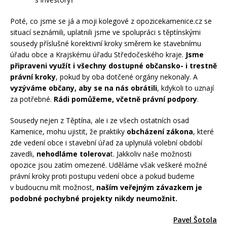
Poté, co jsme se já a moji kolegové z opozicekamenice.cz se
situací seznámili, uplatnili jsme ve spolupráci s těptínskými
sousedy příslušné korektivní kroky směrem ke stavebnímu
úřadu obce a Krajskému úřadu Středočeského kraje.
Jsme
připraveni využít i všechny dostupné občansko- i trestně
právní kroky
, pokud by oba dotčené orgány nekonaly. A
vyzýváme občany, aby se na nás obrátili
, kdykoli to uznají
za potřebné.
Rádi pomůžeme, včetně právní podpory
.
Sousedy nejen z Těptína, ale i ze všech ostatních osad
Kamenice, mohu ujistit, že praktiky
obcházení zákona
, které
zde vedení obce i stavební úřad za uplynulá volební období
zavedli,
nehodláme tolerova
t. Jakkoliv naše možnosti
opozice jsou zatím omezené. Uděláme však veškeré možné
právní kroky proti postupu vedení obce a pokud budeme
v budoucnu mít možnost,
naším veřejným závazkem je
podobné pochybné projekty nikdy neumožnit.
Pavel Šotola