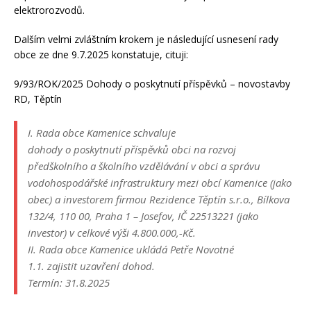
elektrorozvodů.
Dalším velmi zvláštním krokem je následující usnesení rady
obce ze dne 9.7.2025 konstatuje, cituji:
9/93/ROK/2025 Dohody o poskytnutí příspěvků – novostavby
RD, Těptín
I. Rada obce Kamenice schvaluje
dohody o poskytnutí příspěvků obci na rozvoj
předškolního a školního vzdělávání v obci a správu
vodohospodářské infrastruktury mezi obcí Kamenice (jako
obec) a investorem firmou Rezidence Těptín s.r.o., Bílkova
132/4, 110 00, Praha 1 – Josefov, IČ 22513221 (jako
investor) v celkové výši 4.800.000,-Kč.
II. Rada obce Kamenice ukládá Petře Novotné
1.1. zajistit uzavření dohod.
Termín: 31.8.2025