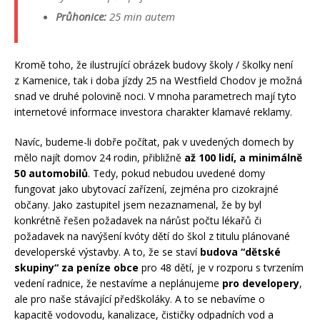
Průhonice:
25 min autem
Kromě toho, že ilustrující obrázek budovy školy / školky není
z Kamenice, tak i doba jízdy 25 na Westfield Chodov je možná
snad ve druhé polovině noci. V mnoha parametrech mají tyto
internetové informace investora charakter klamavé reklamy.
Navíc, budeme-li dobře počítat, pak v uvedených domech by
mělo najít domov 24 rodin, přibližně
až 100 lidí, a minimálně
50 automobilů
. Tedy, pokud nebudou uvedené domy
fungovat jako ubytovací zařízení, zejména pro cizokrajné
občany. Jako zastupitel jsem nezaznamenal, že by byl
konkrétně řešen požadavek na nárůst počtu lékařů či
požadavek na navýšení kvóty dětí do škol z titulu plánované
developerské výstavby. A to, že se staví
budova “dětské
skupiny“ za peníze obce
pro 48 dětí, je v rozporu s tvrzením
vedení radnice, že nestavíme a neplánujeme
pro developery
,
ale pro naše stávající předškoláky. A to se nebavíme o
kapacitě vodovodu, kanalizace, čističky odpadních vod a