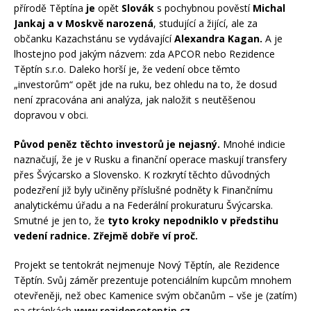
přírodě Těptína
je
opět
Slovák
s pochybnou pověstí
Michal
Jankaj a v Moskvě narozená
, studující a žijící, ale za
občanku Kazachstánu se vydávající
Alexandra Kagan.
A je
lhostejno pod jakým názvem: zda APCOR nebo Rezidence
Těptín s.r.o. Daleko horší je, že vedení obce těmto
„investorům“ opět jde na ruku, bez ohledu na to, že dosud
není zpracována ani analýza, jak naložit s neutěšenou
dopravou v obci.
Původ peněz těchto investorů je nejasný.
Mnohé indicie
naznačují, že je v Rusku a finanční operace maskují transfery
přes Švýcarsko a Slovensko. K rozkrytí těchto důvodných
podezření již byly učiněny příslušné podněty k Finančnímu
analytickému úřadu a na Federální prokuraturu Švýcarska.
Smutné je jen to, že
tyto kroky nepodniklo v předstihu
vedení radnice. Zřejmě dobře ví proč.
Projekt se tentokrát nejmenuje Nový Těptín, ale Rezidence
Těptín. Svůj záměr prezentuje potenciálním kupcům mnohem
otevřeněji, než obec Kamenice svým občanům – vše je (zatím)
na stránkách
www.rezidenceteptin.cz
.