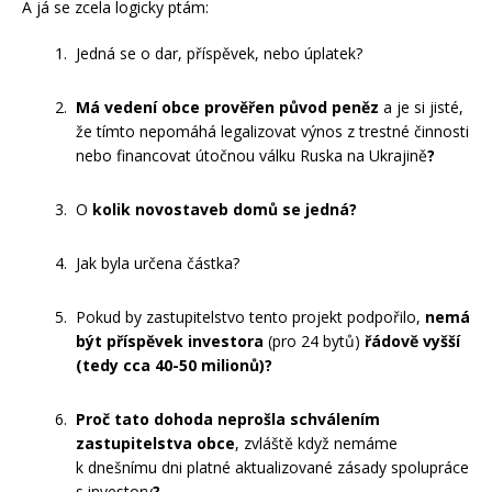
A já se zcela logicky ptám:
Jedná se o dar, příspěvek, nebo úplatek?
Má vedení obce prověřen původ peněz
a je si jisté,
že tímto nepomáhá legalizovat výnos z trestné činnosti
nebo financovat útočnou válku Ruska na Ukrajině
?
O
kolik novostaveb domů se jedná?
Jak byla určena částka?
Pokud by zastupitelstvo tento projekt podpořilo,
nemá
být příspěvek investora
(pro 24 bytů)
řádově vyšší
(tedy cca 40-50 milionů)?
Proč tato dohoda neprošla schválením
zastupitelstva obce
, zvláště když nemáme
k dnešnímu dni platné aktualizované zásady spolupráce
s investory
?