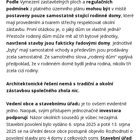
Podle
Vymezení zastavitelných ploch a
regulačních
podmínek
z platného územního plánu
mohou být
v místě
postaveny pouze samostatně stojící rodinné domy
, které
mají provedením a tvarem střechy respektovat okolní
zástavbu. První otázkou je, o jaký dům se vlastně jedná?
Přestože rodinný dům může mít až tři bytové jednotky,
navržené stavby jsou fakticky řadovými domy
. Jednotlivé
„byty“ mají samostatné vchody a především jsou prodávány
zcela samostatně. Ze samotného slova „rodinný dům“ vyplývá
předpoklad, že v rodinném domě bydlí jedna rodina, nikoliv tři
zcela cizí rodiny.
Architektonické řešení nemá s tradiční a okolní
zástavbou společného zhola nic.
Vedení obce a stavebnímu úřad
u je to ovšem evidentně
jedno. Naopak, svým přístupem jednoznačně
investora
podporují
. Názor okolních sousedů je vůbec nezajímá.
Stavební povolení bylo vydáno 6. srpna 2025 a poté 13. srpna
2025 se na úřední desce obce postupně objevilo Rozhodnutí o
povolení stavby pro 4 domy z celkových osmi.
Stavební úřad