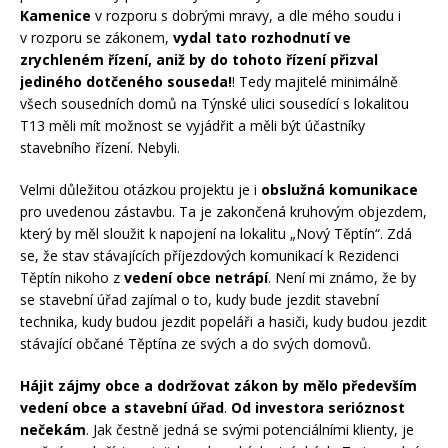
Kamenice
v rozporu s dobrými mravy, a dle mého soudu i
v rozporu se zákonem,
vydal tato rozhodnutí ve
zrychleném řízení, aniž by do tohoto řízení přizval
jediného dotčeného souseda!
! Tedy majitelé minimálně
všech sousedních domů na Týnské ulici sousedící s lokalitou
T13 měli mít možnost se vyjádřit a měli být účastníky
stavebního řízení. Nebyli.
Velmi důležitou otázkou projektu je i
obslužná komunikace
pro uvedenou zástavbu. Ta je zakončená kruhovým objezdem,
který by měl sloužit k napojení na lokalitu „Nový Těptín“. Zdá
se, že stav stávajících příjezdových komunikací k Rezidenci
Těptín nikoho z
vedení obce netrápí
. Není mi známo, že by
se stavební úřad zajímal o to, kudy bude jezdit stavební
technika, kudy budou jezdit popeláři a hasiči, kudy budou jezdit
stávající občané Těptína ze svých a do svých domovů.
Hájit zájmy obce a dodržovat zákon by mělo především
vedení obce a stavební úřad
.
Od investora serióznost
nečekám
. Jak čestně jedná se svými potenciálními klienty, je