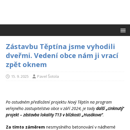
Zástavbu Těptína jsme vyhodili
dveřmi. Vedení obce nám ji vrací
zpět oknem
15. 9. 2025
Pavel Šotola
Po ostudném předložení projektu Nový Těptín na program
veřejného zastupitelstva obce v září 2024, je tady
další „cinknutý“
projekt – zástavba lokality T13 v blízkosti „Husákova“
.
Za tímto záměrem
nesmyslného betonování v nádherné