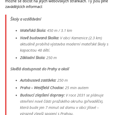
možné se dočíst na jejich webovských stránkách. Ty jsou plné
zavádějících informací:
Školy a vzdělávání
Mateřská škola:
450 m / 3.1 km
Nově budovaná školka:
V obci Kamenice (2.3 km)
aktuálně probíhá výstavba moderní mateřské školy s
kapacitou 48 dětí.
Základní škola:
250 m
Skvělá dostupnost do Prahy a okolí
Autobusová zastávka:
250 m
Praha – Westfield Chodov:
25 min autem
Budoucí zlepšení dopravy:
V roce 2031 se plánuje
otevření nové části pražského okruhu (přivaděče),
která bude jen 7 minut od domu v obci Jílové –
výrazně zlepší spojení s Prahou.